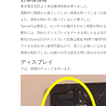
東京都文京区より来店修理依頼を承りました。
通勤中に階段から落としてしまい画面を割ってしまった
また、操作が効かずに困っているとの事でした。
XperiaZ5は構造上、センサーが傷付きやすく画面が割
弊社には、割れたディスプレイをデータを残したまま当
弊社のXperiaZ5のディスプレイ交換は最短3時間で修理
データも失わずに修理可能なので、直ぐにお使いになれ
画面が割れてしまいお困りの方は是非お問い合わせをお
ディスプレイ
では、状態のチェックを行います。