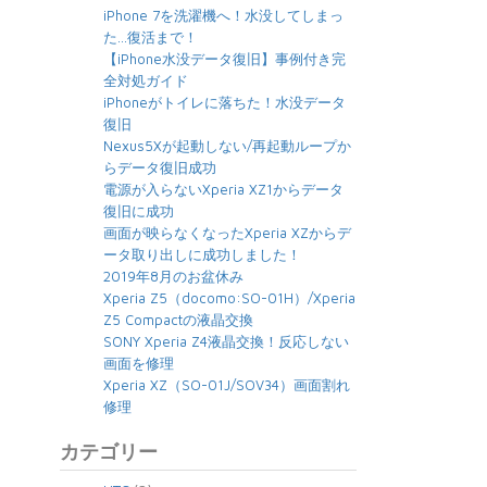
iPhone 7を洗濯機へ！水没してしまっ
た…復活まで！
【iPhone水没データ復旧】事例付き完
全対処ガイド
iPhoneがトイレに落ちた！水没データ
復旧
Nexus5Xが起動しない/再起動ループか
らデータ復旧成功
電源が入らないXperia XZ1からデータ
復旧に成功
画面が映らなくなったXperia XZからデ
ータ取り出しに成功しました！
2019年8月のお盆休み
Xperia Z5（docomo:SO-01H）/Xperia
Z5 Compactの液晶交換
SONY Xperia Z4液晶交換！反応しない
画面を修理
Xperia XZ（SO-01J/SOV34）画面割れ
修理
カテゴリー