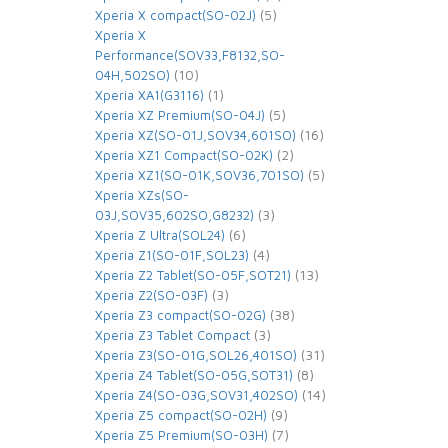
(5)
Xperia X compact(SO-02J)
Xperia X
Performance(SOV33,F8132,SO-
(10)
04H,502SO)
(1)
Xperia XA1(G3116)
(5)
Xperia XZ Premium(SO-04J)
(16)
Xperia XZ(SO-01J,SOV34,601SO)
(2)
Xperia XZ1 Compact(SO-02K)
(5)
Xperia XZ1(SO-01K,SOV36,701SO)
Xperia XZs(SO-
(3)
03J,SOV35,602SO,G8232)
(6)
Xperia Z Ultra(SOL24)
(4)
Xperia Z1(SO-01F,SOL23)
(13)
Xperia Z2 Tablet(SO-05F,SOT21)
(3)
Xperia Z2(SO-03F)
(38)
Xperia Z3 compact(SO-02G)
(3)
Xperia Z3 Tablet Compact
(31)
Xperia Z3(SO-01G,SOL26,401SO)
(8)
Xperia Z4 Tablet(SO-05G,SOT31)
(14)
Xperia Z4(SO-03G,SOV31,402SO)
(9)
Xperia Z5 compact(SO-02H)
(7)
Xperia Z5 Premium(SO-03H)