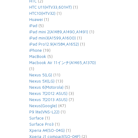
(2)
HTC
(1)
HTC U11(HTV33,601HT)
(1)
HTC10(HTV32)
(1)
Huawei
(5)
iPad
(1)
iPad mini 2(A1489,A1490,A1491)
(1)
iPad mini3(A1599,A1600)
(1)
iPad Pro12.9(A1584,A1652)
(19)
iPhone
(5)
MacBook
Macbook Air 11インチ(A1465,A1370)
(1)
(11)
Nexus 5(LG)
(13)
Nexus 5X(LG)
(5)
Nexus 6(Motorola)
(3)
Nexus 7(2012:ASUS)
(7)
Nexus 7(2013:ASUS)
(47)
Nexus(Google)
(1)
P9 lite(VNS-L22)
(1)
Surface
(1)
Surface Pro3
(1)
Xperia A4(SO-04G)
(2)
Xperia J1 compact(SO-04F)