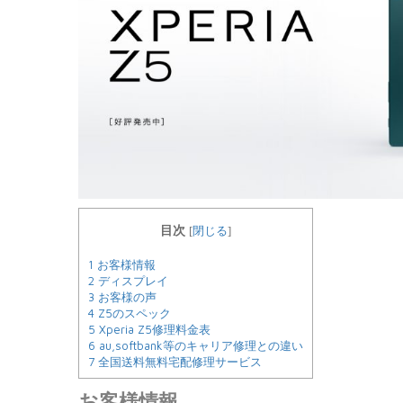
閉じる
目次
[
]
1
お客様情報
2
ディスプレイ
3
お客様の声
4
Z5のスペック
5
Xperia Z5修理料金表
6
au,softbank等のキャリア修理との違い
7
全国送料無料宅配修理サービス
お客様情報