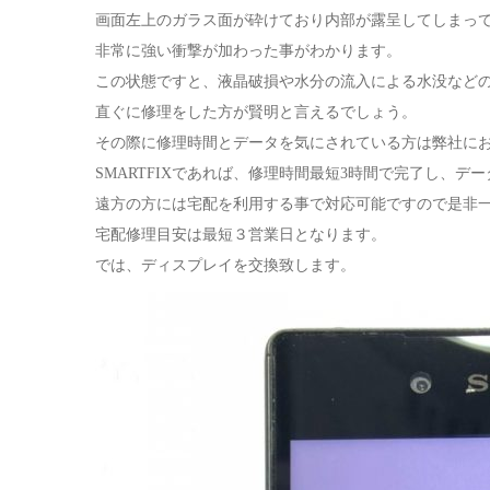
画面左上のガラス面が砕けており内部が露呈してしまっ
非常に強い衝撃が加わった事がわかります。
この状態ですと、液晶破損や水分の流入による水没など
直ぐに修理をした方が賢明と言えるでしょう。
その際に修理時間とデータを気にされている方は弊社に
SMARTFIXであれば、修理時間最短3時間で完了し、デ
遠方の方には宅配を利用する事で対応可能ですので是非
宅配修理目安は最短３営業日となります。
では、ディスプレイを交換致します。