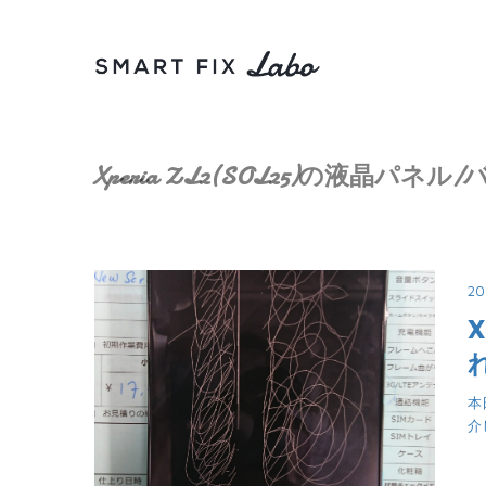
Xperia ZL2(SOL25)の液晶パ
20
X
本
介