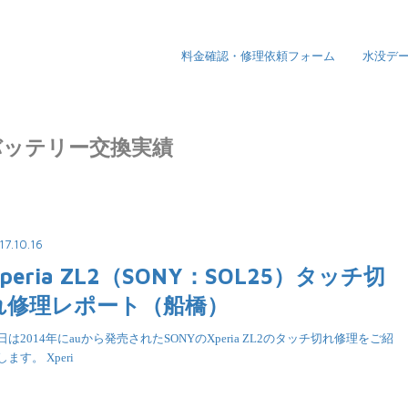
料金確認・修理依頼フォーム
水没デ
ネル/バッテリー交換実績
17.10.16
peria ZL2（SONY：SOL25）タッチ切
れ修理レポート（船橋）
日は2014年にauから発売されたSONYのXperia ZL2のタッチ切れ修理をご紹
します。 Xperi