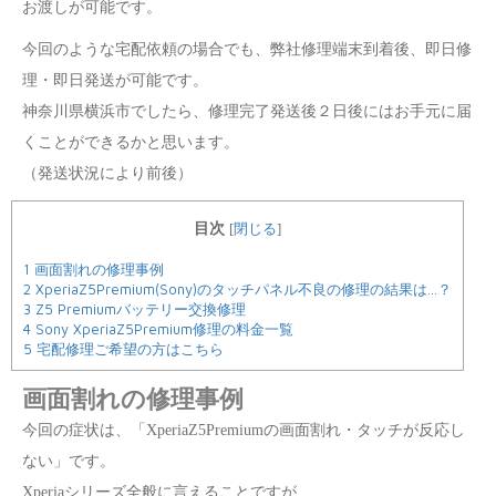
お渡しが可能です。
今回のような宅配依頼の場合でも、弊社修理端末到着後、即日修
理・即日発送が可能です。
神奈川県横浜市でしたら、修理完了発送後２日後にはお手元に届
くことができるかと思います。
（発送状況により前後）
閉じる
目次
[
]
1
画面割れの修理事例
2
XperiaZ5Premium(Sony)のタッチパネル不良の修理の結果は…？
3
Z5 Premiumバッテリー交換修理
4
Sony XperiaZ5Premium修理の料金一覧
5
宅配修理ご希望の方はこちら
画面割れの修理事例
今回の症状は、「XperiaZ5Premiumの画面割れ・タッチが反応し
ない」です。
Xperiaシリーズ全般に言えることですが、