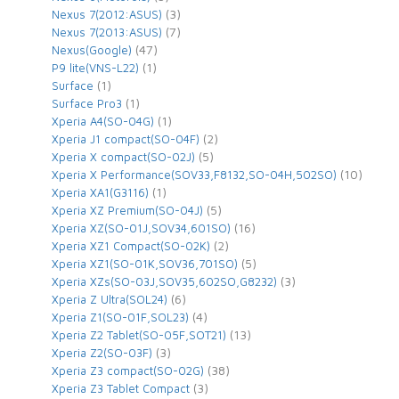
(3)
Nexus 7(2012:ASUS)
(7)
Nexus 7(2013:ASUS)
(47)
Nexus(Google)
(1)
P9 lite(VNS-L22)
(1)
Surface
(1)
Surface Pro3
(1)
Xperia A4(SO-04G)
(2)
Xperia J1 compact(SO-04F)
(5)
Xperia X compact(SO-02J)
(10)
Xperia X Performance(SOV33,F8132,SO-04H,502SO)
(1)
Xperia XA1(G3116)
(5)
Xperia XZ Premium(SO-04J)
(16)
Xperia XZ(SO-01J,SOV34,601SO)
(2)
Xperia XZ1 Compact(SO-02K)
(5)
Xperia XZ1(SO-01K,SOV36,701SO)
(3)
Xperia XZs(SO-03J,SOV35,602SO,G8232)
(6)
Xperia Z Ultra(SOL24)
(4)
Xperia Z1(SO-01F,SOL23)
(13)
Xperia Z2 Tablet(SO-05F,SOT21)
(3)
Xperia Z2(SO-03F)
(38)
Xperia Z3 compact(SO-02G)
(3)
Xperia Z3 Tablet Compact