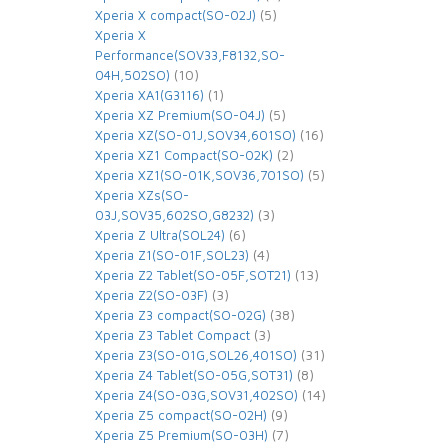
(5)
Xperia X compact(SO-02J)
Xperia X
Performance(SOV33,F8132,SO-
(10)
04H,502SO)
(1)
Xperia XA1(G3116)
(5)
Xperia XZ Premium(SO-04J)
(16)
Xperia XZ(SO-01J,SOV34,601SO)
(2)
Xperia XZ1 Compact(SO-02K)
(5)
Xperia XZ1(SO-01K,SOV36,701SO)
Xperia XZs(SO-
(3)
03J,SOV35,602SO,G8232)
(6)
Xperia Z Ultra(SOL24)
(4)
Xperia Z1(SO-01F,SOL23)
(13)
Xperia Z2 Tablet(SO-05F,SOT21)
(3)
Xperia Z2(SO-03F)
(38)
Xperia Z3 compact(SO-02G)
(3)
Xperia Z3 Tablet Compact
(31)
Xperia Z3(SO-01G,SOL26,401SO)
(8)
Xperia Z4 Tablet(SO-05G,SOT31)
(14)
Xperia Z4(SO-03G,SOV31,402SO)
(9)
Xperia Z5 compact(SO-02H)
(7)
Xperia Z5 Premium(SO-03H)