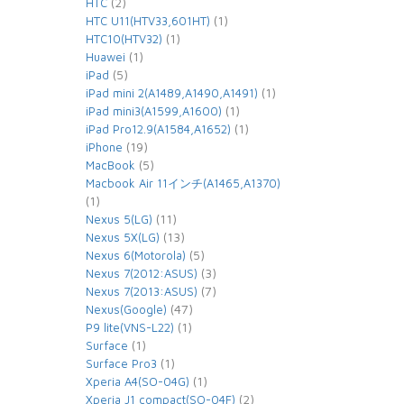
(2)
HTC
(1)
HTC U11(HTV33,601HT)
(1)
HTC10(HTV32)
(1)
Huawei
(5)
iPad
(1)
iPad mini 2(A1489,A1490,A1491)
(1)
iPad mini3(A1599,A1600)
(1)
iPad Pro12.9(A1584,A1652)
(19)
iPhone
(5)
MacBook
Macbook Air 11インチ(A1465,A1370)
(1)
(11)
Nexus 5(LG)
(13)
Nexus 5X(LG)
(5)
Nexus 6(Motorola)
(3)
Nexus 7(2012:ASUS)
(7)
Nexus 7(2013:ASUS)
(47)
Nexus(Google)
(1)
P9 lite(VNS-L22)
(1)
Surface
(1)
Surface Pro3
(1)
Xperia A4(SO-04G)
(2)
Xperia J1 compact(SO-04F)