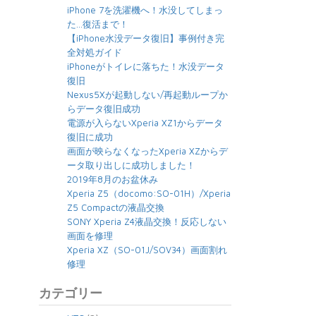
iPhone 7を洗濯機へ！水没してしまっ
た…復活まで！
【iPhone水没データ復旧】事例付き完
全対処ガイド
iPhoneがトイレに落ちた！水没データ
復旧
Nexus5Xが起動しない/再起動ループか
らデータ復旧成功
電源が入らないXperia XZ1からデータ
復旧に成功
画面が映らなくなったXperia XZからデ
ータ取り出しに成功しました！
2019年8月のお盆休み
Xperia Z5（docomo:SO-01H）/Xperia
Z5 Compactの液晶交換
SONY Xperia Z4液晶交換！反応しない
画面を修理
Xperia XZ（SO-01J/SOV34）画面割れ
修理
カテゴリー