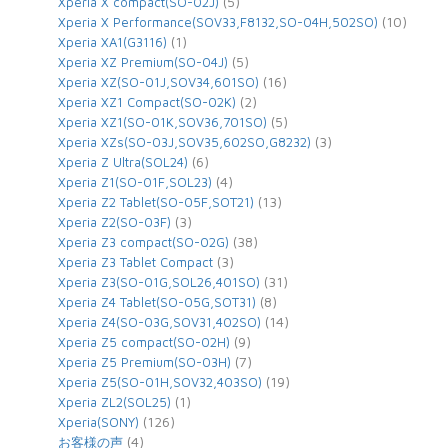
(5)
Xperia X compact(SO-02J)
(10)
Xperia X Performance(SOV33,F8132,SO-04H,502SO)
(1)
Xperia XA1(G3116)
(5)
Xperia XZ Premium(SO-04J)
(16)
Xperia XZ(SO-01J,SOV34,601SO)
(2)
Xperia XZ1 Compact(SO-02K)
(5)
Xperia XZ1(SO-01K,SOV36,701SO)
(3)
Xperia XZs(SO-03J,SOV35,602SO,G8232)
(6)
Xperia Z Ultra(SOL24)
(4)
Xperia Z1(SO-01F,SOL23)
(13)
Xperia Z2 Tablet(SO-05F,SOT21)
(3)
Xperia Z2(SO-03F)
(38)
Xperia Z3 compact(SO-02G)
(3)
Xperia Z3 Tablet Compact
(31)
Xperia Z3(SO-01G,SOL26,401SO)
(8)
Xperia Z4 Tablet(SO-05G,SOT31)
(14)
Xperia Z4(SO-03G,SOV31,402SO)
(9)
Xperia Z5 compact(SO-02H)
(7)
Xperia Z5 Premium(SO-03H)
(19)
Xperia Z5(SO-01H,SOV32,403SO)
(1)
Xperia ZL2(SOL25)
(126)
Xperia(SONY)
(4)
お客様の声