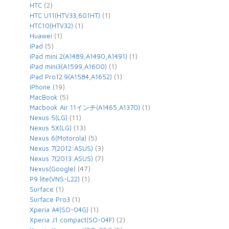
(2)
HTC
(1)
HTC U11(HTV33,601HT)
(1)
HTC10(HTV32)
(1)
Huawei
(5)
iPad
(1)
iPad mini 2(A1489,A1490,A1491)
(1)
iPad mini3(A1599,A1600)
(1)
iPad Pro12.9(A1584,A1652)
(19)
iPhone
(5)
MacBook
(1)
Macbook Air 11インチ(A1465,A1370)
(11)
Nexus 5(LG)
(13)
Nexus 5X(LG)
(5)
Nexus 6(Motorola)
(3)
Nexus 7(2012:ASUS)
(7)
Nexus 7(2013:ASUS)
(47)
Nexus(Google)
(1)
P9 lite(VNS-L22)
(1)
Surface
(1)
Surface Pro3
(1)
Xperia A4(SO-04G)
(2)
Xperia J1 compact(SO-04F)